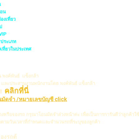
น
ือน
องเที่ยว
ไป
 VIP
ยประเภท
งเที่ยวในประเทศ
 พงค์พันธ์ แข็งกล้า
้า และประสานงานพนักงานโดย
พงค์พันธ์ แข็งกล้า
คลิกที่นี่
ชี
มัดจำ /หมายเลขบัญชี click
ทางหรือจองรถ กรุณาโอนมัดจำล่วงหน้าค่ะ เพื่อเป็นการการันตีว่าลูกค้า
าตามวันเวลาที่กำหนดและจำนวนรถที่ระบุของลูกค้า
องรถตู้