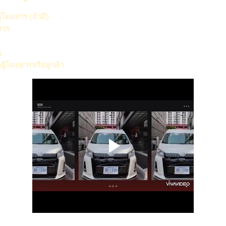
ผู้โดยสาร (ถ้ามี)
สาร
น
ผู้โดยสารหรือลูกค้า