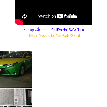
ขอบคุณที่มาจาก ChillPaiNai ชิลไปไหน
https://youtu.be/EB9teh72RmI